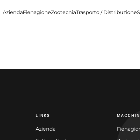
Azienda
Fienagione
Zootecnia
Trasporto / Distribuzione
S
LINKS
MACCHIN
Azienda
Fienagio