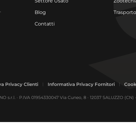
Settore Usato
Zootecni
.
Blog
Trasporto
Contatti
a Privacy Clienti
Informativa Privacy Fornitori
Cook
 s.r.l. · P.IVA 01954330047 Via Cuneo, 8 · 12037 SALUZZO (CN) 