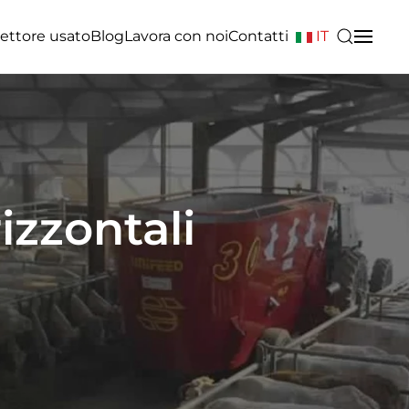
ettore usato
Blog
Lavora con noi
Contatti
IT
rizzontali