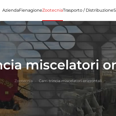
Azienda
Fienagione
Zootecnia
Trasporto / Distribuzione
S
ncia miscelatori o
Zootecnia
Carri trincia miscelatori orizzontali