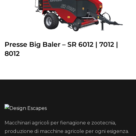
Presse Big Baler – SR 6012 | 7012 |
8012
Macchinari agricoli per fienagione e zootecnia,
produzione di macchine agricole per ogni esigenza.